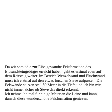
Sächsische Schweiz - Schmilka -03
Sächsische Schweiz - Schmilka -04
Sächsische Schweiz - Schmilka -05
Sächsische Schweiz - Schmilka -06
Sächsische Schweiz - Schmilka -07
Sächsische Schweiz - Schmilka -08
Sächsische Schweiz - Schmilka -09
Da wir somit die zur Elbe gewandte Felsformation des
Elbsandsteingebirges erreicht haben, geht es erstmal eben auf
dem Reitsteig weiter. Im Bereich Wenzelwand und Fluchtwand
muss ich erstmal auf den etwas forschen Steve aufpassen. Die
Felswände stürzen steil 50 Meter in die Tiefe und ich bin mir
nicht immer sicher ob Steve das direkt erkennt.
Ich nehme ihn mal für einige Meter an die Leine und kann
danach diese wunderschöne Felsformation genießen.
Sächsische Schweiz - Schmilka -10