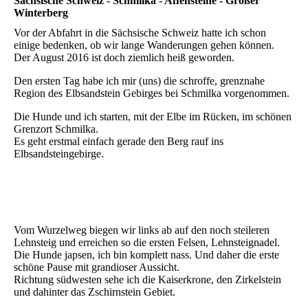
Sächsische Schweiz - Schmilka - Affensteine - Großer
Winterberg
Vor der Abfahrt in die Sächsische Schweiz hatte ich schon
einige bedenken, ob wir lange Wanderungen gehen können.
Der August 2016 ist doch ziemlich heiß geworden.
Den ersten Tag habe ich mir (uns) die schroffe, grenznahe
Region des Elbsandstein Gebirges bei Schmilka vorgenommen.
Die Hunde und ich starten, mit der Elbe im Rücken, im schönen
Grenzort Schmilka.
Es geht erstmal einfach gerade den Berg rauf ins
Elbsandsteingebirge.
Sächsische Schweiz - Schmilka -01
Sächsische Schweiz - Schmilka -02
Vom Wurzelweg biegen wir links ab auf den noch steileren
Lehnsteig und erreichen so die ersten Felsen, Lehnsteignadel.
Die Hunde japsen, ich bin komplett nass. Und daher die erste
schöne Pause mit grandioser Aussicht.
Richtung südwesten sehe ich die Kaiserkrone, den Zirkelstein
und dahinter das Zschirnstein Gebiet.