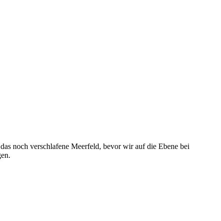
 1
 2
 das noch verschlafene Meerfeld, bevor wir auf die Ebene bei
gen.
 3
 4
 5