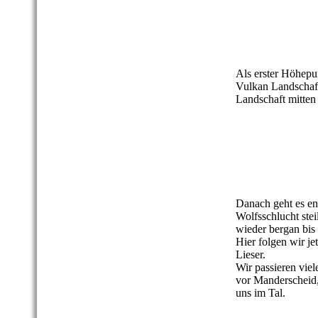
VulkaMaar Pfad -
VulkaMaar Pfad -
Als erster Höhepu
Vulkan Landschaft
Landschaft mitten
VulkaMaar Pfad -
VulkaMaar Pfad -
VulkaMaar Pfad -
Danach geht es en
Wolfsschlucht stei
wieder bergan bis
Hier folgen wir je
Lieser.
Wir passieren vie
vor Manderscheid,
uns im Tal.