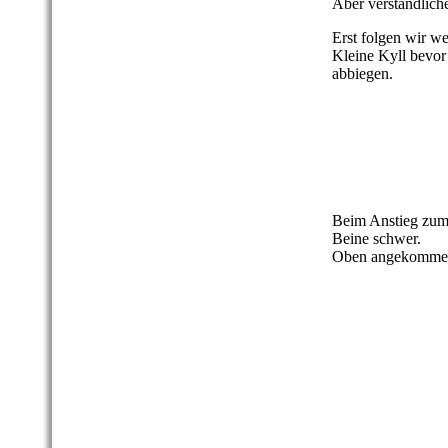
Aber verständliche
Erst folgen wir w
Kleine Kyll bevor
abbiegen.
VulkaMaar Pfad -
VulkaMaar Pfad -
VulkaMaar Pfad -
Beim Anstieg zum
Beine schwer.
Oben angekommen 
VulkaMaar Pfad -
VulkaMaar Pfad -
VulkaMaar Pfad -
VulkaMaar Pfad -