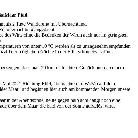
ulkaMaar Pfad
ant als 2 Tage Wanderung mit Übernachtung.
Zeltübernachtung angedacht.
dee des Wirts ohne die Bedenken der Wirtin auch nur im geringsten
n.
mperaturen von unter 10 °C werden als zu unangenehm empfunden
nzahl der möglichen Nächte in der Eifel schon etwas dünn.
berzeugen, dass man 29 km mit leichtem Gepäck auch an einem
im Mai 2021 Richtung Eifel, übernachten im WoMo auf dem
elder Maar" und beginnen hier auch am kommenden Morgen unsere
aar in der Abendsonne, heute gegen halb acht hängt noch eine
ade über dem Maar, die bald von der Sonne aufgelöst wird.