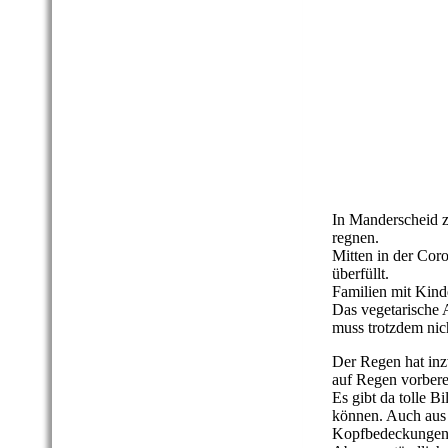
VulkaMaar Pfad -
VulkaMaar Pfad -
VulkaMaar Pfad -
VulkaMaar Pfad -
VulkaMaar Pfad -
VulkaMaar Pfad -
In Manderscheid zi
regnen.
Mitten in der Coro
überfüllt.
Familien mit Kinde
Das vegetarische 
muss trotzdem nic
Der Regen hat inzw
auf Regen vorbere
Es gibt da tolle 
können. Auch aus
Kopfbedeckungen