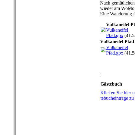
Nach gemütlichen 
wieder am WoMo 
Eine Wanderung f
Vulkaneifel P
Vulkaneifel
Pfad.gpx
(41.
Vulkaneifel Pfad
Vulkaneifel
Pfad.gpx
(41.
:
Gästebuch
Klicken Sie hier 
te­buch­ein­trä­ge zu