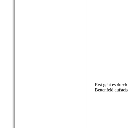
VulkaMaar Pfad -
VulkaMaar Pfad -
Erst geht es durch
Bettenfeld aufstei
VulkaMaar Pfad -
VulkaMaar Pfad -
VulkaMaar Pfad -