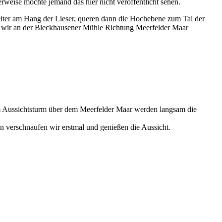
rweise möchte jemand das hier nicht veröffentlicht sehen.
eiter am Hang der Lieser, queren dann die Hochebene zum Tal der
 wir an der Bleckhausener Mühle Richtung Meerfelder Maar
 17
 18
 19
 Aussichtsturm über dem Meerfelder Maar werden langsam die
verschnaufen wir erstmal und genießen die Aussicht.
 20
 21
 22
 23