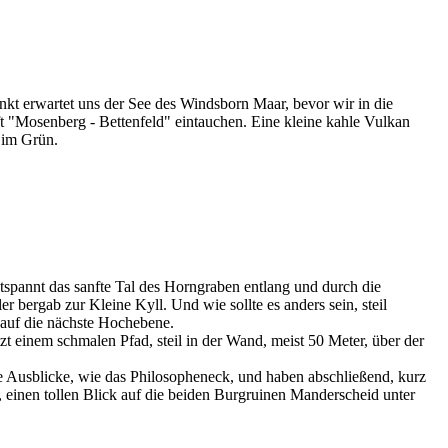
 6
 7
nkt erwartet uns der See des Windsborn Maar, bevor wir in die
 "Mosenberg - Bettenfeld" eintauchen. Eine kleine kahle Vulkan
 im Grün.
 8
 9
 10
tspannt das sanfte Tal des Horngraben entlang und durch die
ler bergab zur Kleine Kyll. Und wie sollte es anders sein, steil
 auf die nächste Hochebene.
tzt einem schmalen Pfad, steil in der Wand, meist 50 Meter, über der
le Ausblicke, wie das Philosopheneck, und haben abschließend, kurz
 einen tollen Blick auf die beiden Burgruinen Manderscheid unter