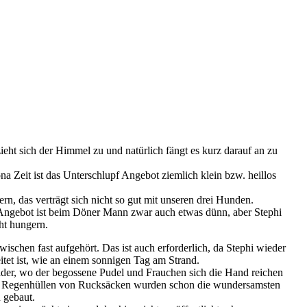
 11
 12
 13
 14
 15
 16
eht sich der Himmel zu und natürlich fängt es kurz darauf an zu
na Zeit ist das Unterschlupf Angebot ziemlich klein bzw. heillos
rn, das verträgt sich nicht so gut mit unseren drei Hunden.
Angebot ist beim Döner Mann zwar auch etwas dünn, aber Stephi
ht hungern.
ischen fast aufgehört. Das ist auch erforderlich, da Stephi wieder
itet ist, wie an einem sonnigen Tag am Strand.
Bilder, wo der begossene Pudel und Frauchen sich die Hand reichen
 Regenhüllen von Rucksäcken wurden schon die wundersamsten
 gebaut.