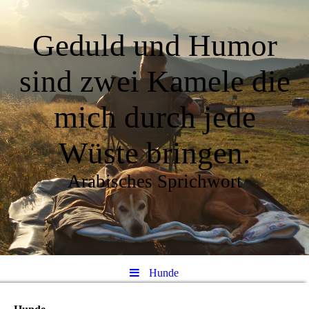
Geduld und Humor
sind zwei Kamele die
mich durch jede
Wüste bringen.
Arabisches Sprichwort
Hunde