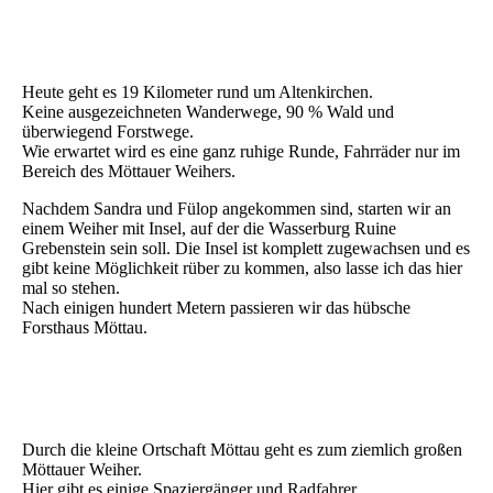
04 Philippstein
07 Philippstein
Heute geht es 19 Kilometer rund um Altenkirchen.
Keine ausgezeichneten Wanderwege, 90 % Wald und
überwiegend Forstwege.
Wie erwartet wird es eine ganz ruhige Runde, Fahrräder nur im
Bereich des Möttauer Weihers.
Nachdem Sandra und Fülop angekommen sind, starten wir an
einem Weiher mit Insel, auf der die Wasserburg Ruine
Grebenstein sein soll. Die Insel ist komplett zugewachsen und es
gibt keine Möglichkeit rüber zu kommen, also lasse ich das hier
mal so stehen.
Nach einigen hundert Metern passieren wir das hübsche
Forsthaus Möttau.
05 Philippstein
09 Philippstein
Durch die kleine Ortschaft Möttau geht es zum ziemlich großen
Möttauer Weiher.
Hier gibt es einige Spaziergänger und Radfahrer.