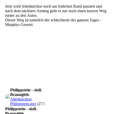
Jetzt wird Altenkirchen noch am östlichen Rand passiert und
nach dem nächsten Anstieg geht es nur noch einen kurzen Weg
runter zu den Autos.
Dieser Weg ist natürlich der schlechteste des ganzen Tages -
Murphys Gesetzt.
35 Philippstein
37 Philippstein
38 Philippstein
40 Philippstein
41 Philippstein
Philippstein 19 km-001
Philippstein - südl.
Braungfels
Altenkirchen-
Philippstein.gpx
(27.93KB)
Philippstein - südl.
Braungfels