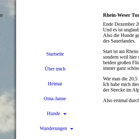
te
Rhein-Weser Tur
Ende Dezember 201
Und es ist unglaub
Also die Hunde ge
des Sauerlandes.
Start ist am Rhei
Startseite
sondern weil hier 
beiden großen Flü
immer ganz schöne
Über mich
Wie man die 20,5 K
Heimat
Ich habe mich dies
der Strecke im Al
Oma-Janne
Also erstmal durc
Hunde
Wanderungen