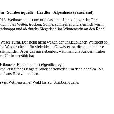
m - Sombornquelle - Härdler - Alpenhaus (Sauerland)
8, Weihnachten ist um und das neue Jahr steht vor der Tür.
lich gutes Wetter, trocken, Sonne, schneefrei und ziemlich warm.
schnappt und ab durchs Siegerland ins Wittgenstein an den Rand
n-Weser Turm. Der heißt nicht wegen der unglaublichen Weitsicht so,
die Wasserscheide für viele kleine Gewässer ist, die dann in diese
sse münden. Aber das nur nebenbei, weil man uns Kindern früher
n Unsinn erzählt hat.
ilometer Runde läuft ist eigentlich egal.
mal erst für das längere Stück entschieden um dann nach ca. 2/3
penhaus Rast zu machen.
h viel Wittgensteiner Wald bis zur Sombornquelle.