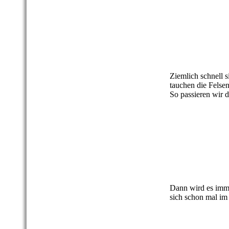
18 Berdorfer Fels
19 Berdorfer Fels
20 Berdorfer Fels
21 Berdorfer Fels
Ziemlich schnell 
tauchen die Felse
So passieren wir 
22 Berdorfer Fel
23 Berdorfer Fel
24 Berdorfer Fel
25 Berdorfer Fel
Dann wird es imme
sich schon mal im
26 Berdorfer Fel