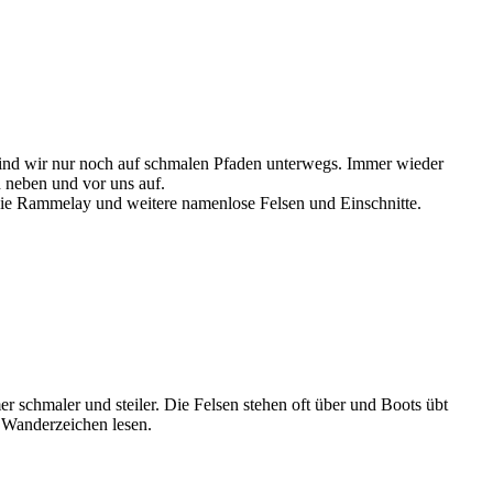
enrunde
enrunde
enrunde
enrunde
sind wir nur noch auf schmalen Pfaden unterwegs. Immer wieder
n neben und vor uns auf.
die Rammelay und weitere namenlose Felsen und Einschnitte.
senrunde - Rammelay
senrunde - Rammelay
senrunde - Rammelay
senrunde - Rammelay
r schmaler und steiler. Die Felsen stehen oft über und Boots übt
 Wanderzeichen lesen.
senrunde - Rammelay