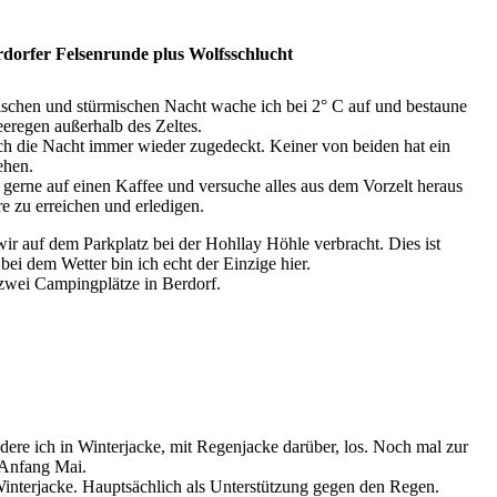
dorfer Felsenrunde plus Wolfsschlucht
.
ischen und stürmischen Nacht wache ich bei 2° C auf und bestaune
eeregen außerhalb des Zeltes.
h die Nacht immer wieder zugedeckt. Keiner von beiden hat ein
ehen.
 gerne auf einen Kaffee und versuche alles aus dem Vorzelt heraus
e zu erreichen und erledigen.
ir auf dem Parkplatz bei der Hohllay Höhle verbracht. Dies ist
 bei dem Wetter bin ich echt der Einzige hier.
 zwei Campingplätze in Berdorf.
nrunde - Hohllay - bearbeitet
enrunde - Hohllay
enrunde - Hohllay
re ich in Winterjacke, mit Regenjacke darüber, los. Noch mal zur
t Anfang Mai.
 Winterjacke. Hauptsächlich als Unterstützung gegen den Regen.