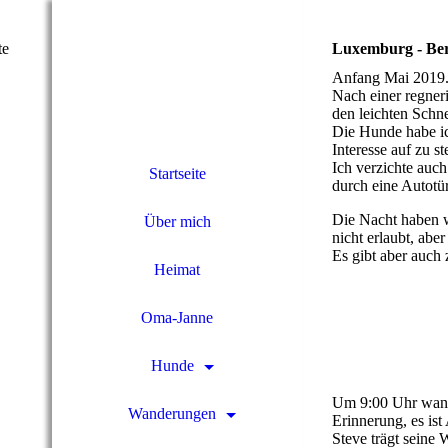
te
Luxemburg - Ber
Anfang Mai 2019
Nach einer regner
den leichten Schn
Die Hunde habe ic
Interesse auf zu st
Ich verzichte auch
Startseite
durch eine Autotür
Die Nacht haben w
Über mich
nicht erlaubt, aber
Es gibt aber auch
Heimat
01 Berdorfer Felse
Oma-Janne
02 Berdorfer Fels
Hunde
03 Berdorfer Fels
Um 9:00 Uhr wande
Wanderungen
Erinnerung, es is
Steve trägt seine