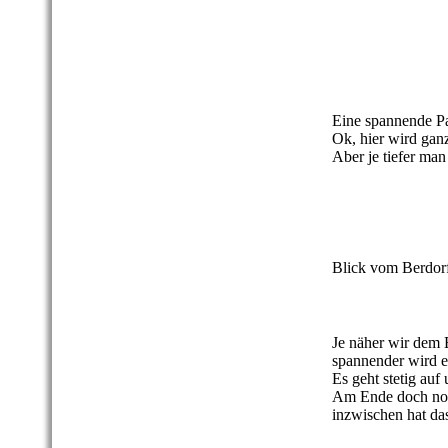
27 Berdorfer Fel
28 Berdorfer Fels
29 Berdorfer Fel
Eine spannende Pa
Ok, hier wird gan
Aber je tiefer man
30 Berdorfer Fel
31 Berdorfer Fel
Blick vom Berdorfe
32 Berdorfer Fels
Je näher wir dem
spannender wird e
Es geht stetig auf
Am Ende doch noch
inzwischen hat das