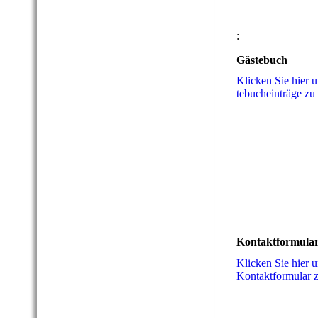
:
Gästebuch
Klicken Sie hier 
te­buch­ein­trä­ge zu
Kontaktformula
Klicken Sie hier 
Kon­takt­for­mu­la