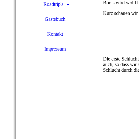
Boots wird wohl ih
Roadtrip's
Kurz schauen wir 
Gästebuch
04 Berdorfer Fels
Kontakt
05 Berdorfer Fels
Impressum
06 Berdorfer Fels
Die erste Schlucht
auch, so dass wir 
Schlucht durch di
07 Berdorfer Fels
08 Berdorfer Fels
09 Berdorfer Fels
10 Berdorfer Fels
11 Berdorfer Fels