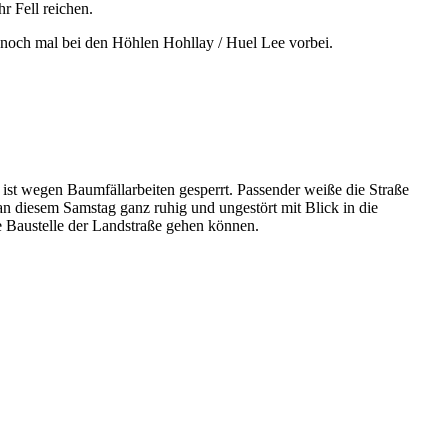
r Fell reichen.
noch mal bei den Höhlen Hohllay / Huel Lee vorbei.
enrunde - Hohllay
enrunde - Hohllay
enrunde - Hohllay
 ist wegen Baumfällarbeiten gesperrt. Passender weiße die Straße
an diesem Samstag ganz ruhig und ungestört mit Blick in die
e Baustelle der Landstraße gehen können.
enrunde
enrunde
enrunde
enrunde
enrunde - Pereskop