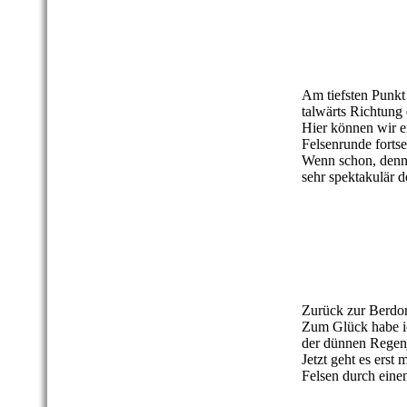
12 Berdorfer Fels
13 Berdorfer Fels
14 Berdorfer Fels
Am tiefsten Punkt
talwärts Richtung
Hier können wir e
Felsenrunde forts
Wenn schon, denn 
sehr spektakulär d
15 Berdorfer Fels
16 Berdorfer Fels
17 Berdorfer Fels
Zurück zur Berdor
Zum Glück habe ic
der dünnen Regenj
Jetzt geht es erst
Felsen durch eine