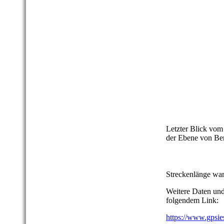
33 Berdorfer Fels
34 Berdorfer Fels
35 Berdorfer Fels
36 Berdorfer Fels
37 Berdorfer Fels
38 Berdorfer Fels
39 Berdorfer Fels
Letzter Blick vom
der Ebene von Ber
Streckenlänge war
Weitere Daten und
folgendem Link:
https://www.gpsi