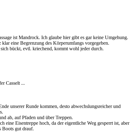
senrunde - Rammelay
enrunde
senrunde - Rammelay
ssage ist Mandrock. Ich glaube hier gibt es gar keine Umgehung.
z klar eine Begrenzung des Körperumfangs vorgegeben.
 sich bückt, evtl. kriechend, kommt wohl jeder durch.
senrunde - Mandrock
senrunde - Mandrock
r Casselt ...
enrunde - Berdorfer Casselt
 Ende unserer Runde kommen, desto abwechslungsreicher und
s.
 und ab, auf Pfaden und über Treppen.
 eine Eisentreppe hoch, da der eigentliche Weg gesperrt ist, aber
 Boots gut drauf.