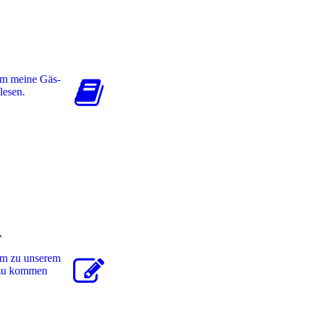
um meine Gäs­
 lesen.
r
um zu unserem
r zu kommen