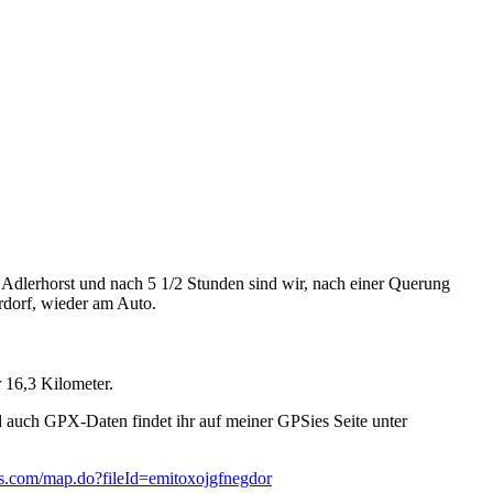
enrunde - Siewenschlueff
enrunde - Siewenschlueff
enrunde - Raiberhiel
enrunde - Raiberhiel
enrunde - Raiberhiel
enrunde - Raiberhiel
enrunde - Raiberhiel
 Adlerhorst und nach 5 1/2 Stunden sind wir, nach einer Querung
dorf, wieder am Auto.
 16,3 Kilometer.
 auch GPX-Daten findet ihr auf meiner GPSies Seite unter
es.com/map.do?fileId=emitoxojgfnegdor