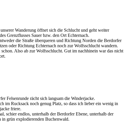
enrunde
enrunde
enrunde - Labyrinthe
 unserer Wanderung öffnet sich die Schlucht und geht weiter
 des Grenzflusses Sauer bzw. den Ort Echternach.
ntweder die Straße überqueren und Richtung Norden die Berdorfer
etzen oder Richtung Echternach noch zur Wolfsschlucht wandern.
schon. Also ab zur Wolfsschlucht. Gut im nachhinein war das nicht
ort.
enrunde
enrunde Wolfsschlucht
enrunde Wolfsschlucht
fer Felsenrunde rächt sich langsam die Winderjacke.
h im Rucksack noch genug Platz, so dass ich lieber ein wenig in
acke friere.
 mal, schier endlos, unterhalb der Berdorfer Ebene, unterhalb der
n in grün explodierenden Buchenwald.